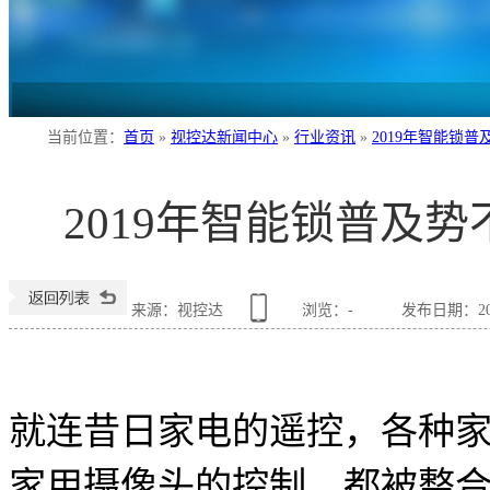
当前位置
：
首页
»
视控达新闻中心
»
行业资讯
»
2019年智能锁
2019年智能锁普及
来源：视控达
浏览：
-
发布日期：2019
就连昔日家电的遥控，各种
家用摄像头的控制，都被整