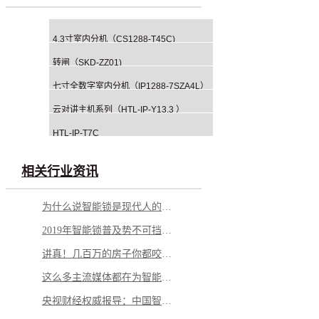
4.3寸室内分机（CS1288-T45C)
转闸（SKD-ZZ01)
七寸全数字室内分机（IP1288-7SZA4L）
云对讲主机系列（HTL-IP-Y13.3 ）
HTL-IP-T7C
相关行业资讯
为什么说智能锁是现代人的刚需？
2019年智能锁普及势不可挡，你家安装了吗？
讲真！几百万的房子你都咬牙买了，不配上智能锁真说不过去...
这么多主流媒体都在为智能锁背书，你还等什么？
央视财经权威报导：中国智能门锁50%高速增长，6成以上用户考虑购买！